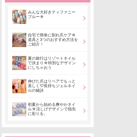
みんな大好きティファニー
ブルー☆
自宅で簡単に割れ爪ケア☆
道具と3つのおすすめ方法を
ご紹介！
夏の旅行はリゾートネイル
で決まり☆特別なデザイン
にしちゃおう
伸びた爪はリペアでもっと
美しく♡長持ちジェルネイ
ルの秘訣
初夏から始める爽やかネイ
ル☆涼しげデザインで指先
に彩りを。