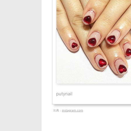
putynail
出典：
instagram.com