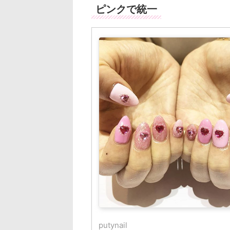
ピンクで統一
putynail