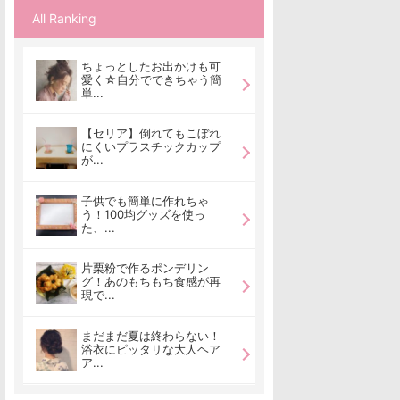
All Ranking
ちょっとしたお出かけも可
愛く☆自分でできちゃう簡
単...
【セリア】倒れてもこぼれ
にくいプラスチックカップ
が...
子供でも簡単に作れちゃ
う！100均グッズを使っ
た、...
片栗粉で作るポンデリン
グ！あのもちもち食感が再
現で...
まだまだ夏は終わらない！
浴衣にピッタリな大人ヘア
ア...