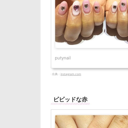
putynail
出典：
instagram.com
ビビッドな赤