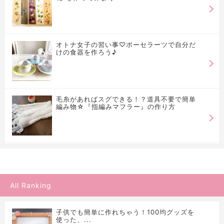
オトナ女子の習い事♡ポーセラーツで自分だ
けの食器を作ろう♪
毛糸があればスグできる！？道具不要で簡単
編み物☆『指編みマフラー』の作り方
All Ranking
子供でも簡単に作れちゃう！100均グッズを
使った、...