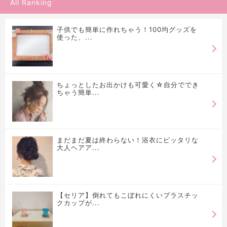
All Ranking
子供でも簡単に作れちゃう！100均グッズを
使った、...
ちょっとしたお出かけも可愛く☆自分ででき
ちゃう簡単...
まだまだ夏は終わらない！浴衣にピッタリな
大人ヘアア...
【セリア】倒れてもこぼれにくいプラスチッ
クカップが...