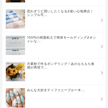
思わずリピ買いしたくなる♪使い心地満点！
シンプル可...
100均の樹脂粘土で簡単モールディング♪オシ
ャレな...
片栗粉で作るポンデリング！あのもちもち食
感が再現で...
みんな大好きティファニーブルー☆...