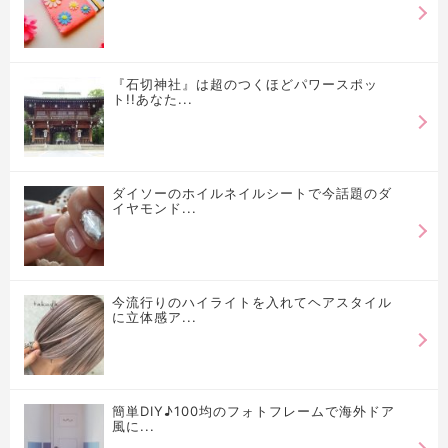
『石切神社』は超のつくほどパワースポッ
ト!!あなた...
ダイソーのホイルネイルシートで今話題のダ
イヤモンド...
今流行りのハイライトを入れてヘアスタイル
に立体感ア...
簡単DIY♪100均のフォトフレームで海外ドア
風に...