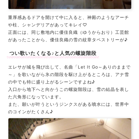
重厚感あるドアを開けて中に入ると、神殿のようなアーチ
や柱、シャンデリアがあってキレイ♡
正面には、同じ敷地内に優佳良織（ゆうからおり）工芸館
があったことから、優佳良織の雪の紋章タペストリーが♪
つい歌いたくなる♪と人気の螺旋階段
エレサが城を飛び出して、名曲「Let It Go～ありのままで
～」を歌いながら氷の階段を駆け上がるところは、アナ雪
の中でも特に盛り上がるシーンですよね♪
入口から地下へと向かうこの螺旋階段は、雪の結晶を表し
た六角形になっています。
また、願いが叶うというジンクスがある噴水には、世界中
のコインがたくさん♪