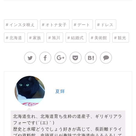
インスタ映え
オトナ女子
デート
ドレス
北海道
家族
旭川
結婚式
美術館
観光
夏輝
北海道生れ、北海道育ち生粋の道産子、ギリギリアラ
フォーです(´(エ)｀)
歴史と水曜どうでしょう好きが高じて、長距離ドライ
ブや資料館、史跡巡りが趣味で北海道中うろうろして