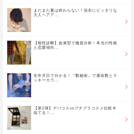
まだまだ夏は終わらない！浴衣にピッタリな
大人ヘアア...
【相性診断】血液型で徹底分析！本当の性格
と恋愛傾向...
生年月日で分かる！『数秘術』で運命数とラ
ッキーカラ...
【第2弾】デパコスvsプチプラコスメ比較☆
似てる！...