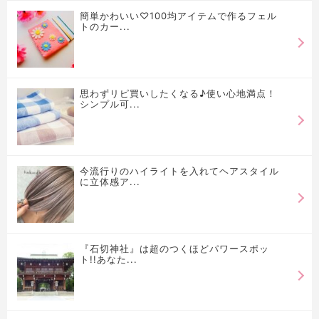
簡単かわいい♡100均アイテムで作るフェル
トのカー...
思わずリピ買いしたくなる♪使い心地満点！
シンプル可...
今流行りのハイライトを入れてヘアスタイル
に立体感ア...
『石切神社』は超のつくほどパワースポッ
ト!!あなた...