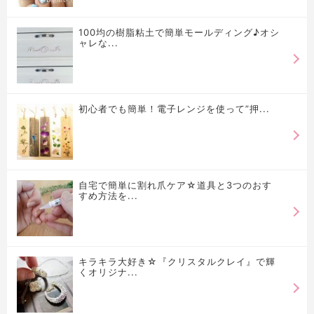
100均の樹脂粘土で簡単モールディング♪オシ
ャレな...
初心者でも簡単！電子レンジを使って”押...
自宅で簡単に割れ爪ケア☆道具と3つのおす
すめ方法を...
キラキラ大好き☆『クリスタルクレイ』で輝
くオリジナ...