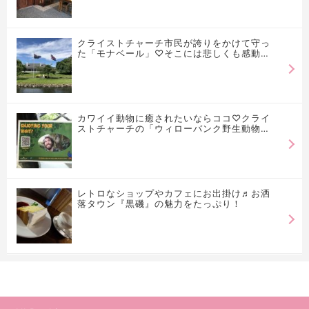
クライストチャーチ市民が誇りをかけて守っ
た「モナベール」♡そこには悲しくも感動の
物語が…
カワイイ動物に癒されたいならココ♡クライ
ストチャーチの「ウィローバンク野生動物保
護区」
レトロなショップやカフェにお出掛け♬お洒
落タウン『黒磯』の魅力をたっぷり！