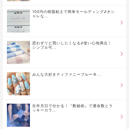
100均の樹脂粘土で簡単モールディング♪オシ
ャレな...
思わずリピ買いしたくなる♪使い心地満点！
シンプル可...
みんな大好きティファニーブルー☆...
生年月日で分かる！『数秘術』で運命数とラ
ッキーカラ...