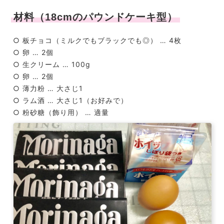
材料（18cmのパウンドケーキ型）
○ 板チョコ（ミルクでもブラックでも◎） … 4枚
○ 卵 … 2個
○ 生クリーム … 100g
○ 卵 … 2個
○ 薄力粉 … 大さじ1
○ ラム酒 … 大さじ1（お好みで）
○ 粉砂糖（飾り用） … 適量