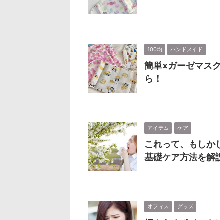
100均
ハンドメイド
簡単×ガーゼマス
ら！
アイテム
ケア
これって、もしか
基礎ケア方法を解
オフィス
グッズ