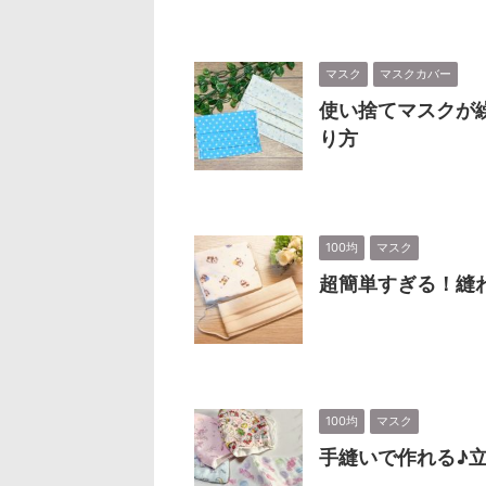
マスク
マスクカバー
使い捨てマスクが
り方
100均
マスク
超簡単すぎる！縫
100均
マスク
手縫いで作れる♪