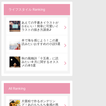
ライフスタイル Ranking
あえての手書きイラストが
かわいい！簡単に可愛いイ
ラストの描き方講座♪
本で海を感じよう！この夏
読みたいおすすめの小説5選
秋の風物詩「十五夜」に読
みたい☆月に関するオスス
メの本5選
All Ranking
片栗粉で作るポンデリン
グ！あのもちもち食感が再