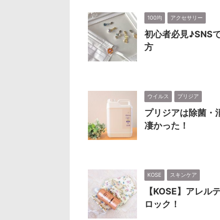
100均
アクセサリー
初心者必見♪SNS
方
ウイルス
プリジア
プリジアは除菌・
凄かった！
KOSE
スキンケア
【KOSE】アレ
ロック！