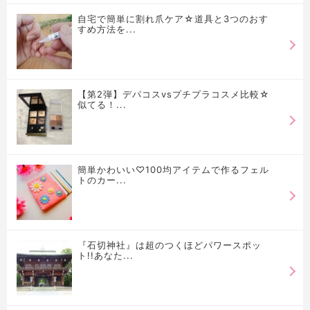
自宅で簡単に割れ爪ケア☆道具と3つのおす
すめ方法を...
【第2弾】デパコスvsプチプラコスメ比較☆
似てる！...
簡単かわいい♡100均アイテムで作るフェル
トのカー...
『石切神社』は超のつくほどパワースポッ
ト!!あなた...