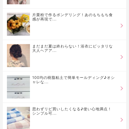
片栗粉で作るポンデリング！あのもちもち食
感が再現で...
まだまだ夏は終わらない！浴衣にピッタリな
大人ヘアア...
100均の樹脂粘土で簡単モールディング♪オシ
ャレな...
思わずリピ買いしたくなる♪使い心地満点！
シンプル可...