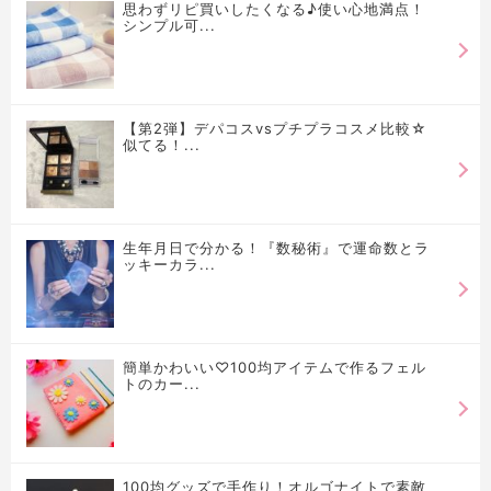
思わずリピ買いしたくなる♪使い心地満点！
シンプル可...
【第2弾】デパコスvsプチプラコスメ比較☆
似てる！...
生年月日で分かる！『数秘術』で運命数とラ
ッキーカラ...
簡単かわいい♡100均アイテムで作るフェル
トのカー...
100均グッズで手作り！オルゴナイトで素敵