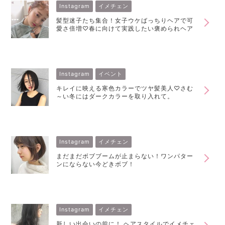
Instagram
イメチェン
髪型迷子たち集合！女子ウケばっちりヘアで可
愛さ倍増♡春に向けて実践したい褒められヘア
Instagram
イベント
キレイに映える寒色カラーでツヤ髪美人♡さむ
～い冬にはダークカラーを取り入れて。
Instagram
イメチェン
まだまだボブブームが止まらない！ワンパター
ンにならない今どきボブ！
Instagram
イメチェン
新しい出会いの前に！ ヘアスタイルでイメチェ