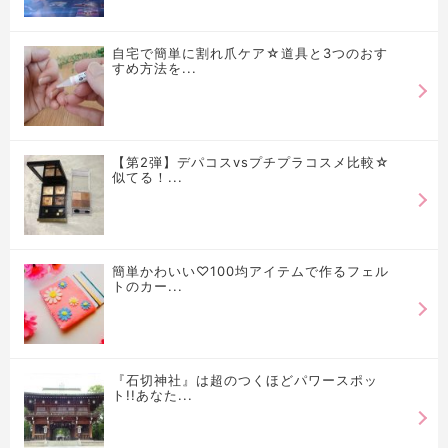
自宅で簡単に割れ爪ケア☆道具と3つのおす
すめ方法を...
【第2弾】デパコスvsプチプラコスメ比較☆
似てる！...
簡単かわいい♡100均アイテムで作るフェル
トのカー...
『石切神社』は超のつくほどパワースポッ
ト!!あなた...