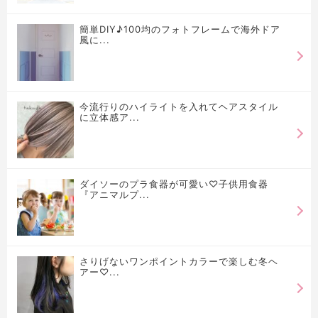
簡単DIY♪100均のフォトフレームで海外ドア
風に...
今流行りのハイライトを入れてヘアスタイル
に立体感ア...
ダイソーのプラ食器が可愛い♡子供用食器
『アニマルプ...
さりげないワンポイントカラーで楽しむ冬ヘ
アー♡...