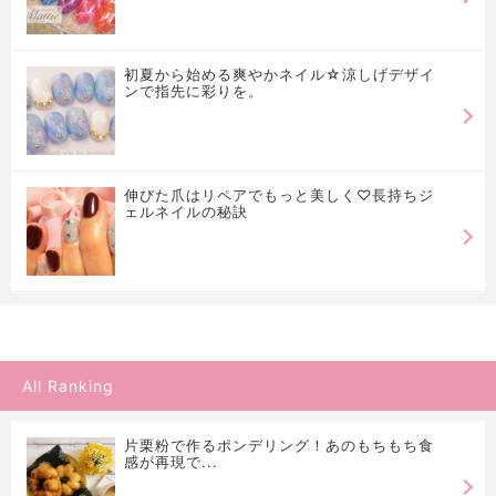
初夏から始める爽やかネイル☆涼しげデザイ
ンで指先に彩りを。
伸びた爪はリペアでもっと美しく♡長持ちジ
ェルネイルの秘訣
All Ranking
片栗粉で作るポンデリング！あのもちもち食
感が再現で...