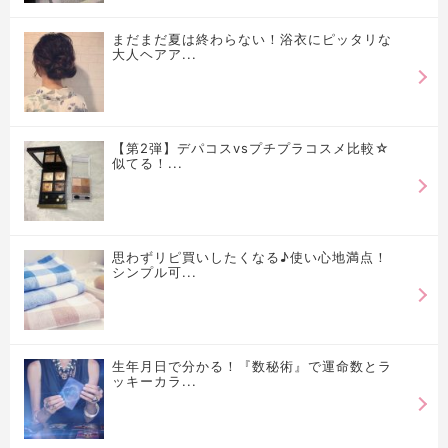
まだまだ夏は終わらない！浴衣にピッタリな
大人ヘアア...
【第2弾】デパコスvsプチプラコスメ比較☆
似てる！...
思わずリピ買いしたくなる♪使い心地満点！
シンプル可...
生年月日で分かる！『数秘術』で運命数とラ
ッキーカラ...