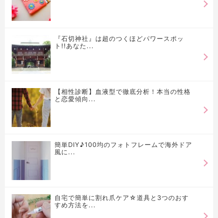
『石切神社』は超のつくほどパワースポッ
ト!!あなた...
【相性診断】血液型で徹底分析！本当の性格
と恋愛傾向...
簡単DIY♪100均のフォトフレームで海外ドア
風に...
自宅で簡単に割れ爪ケア☆道具と3つのおす
すめ方法を...