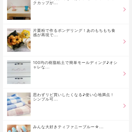
クカップが...
片栗粉で作るポンデリング！あのもちもち食
感が再現で...
100均の樹脂粘土で簡単モールディング♪オシ
ャレな...
思わずリピ買いしたくなる♪使い心地満点！
シンプル可...
みんな大好きティファニーブルー☆...