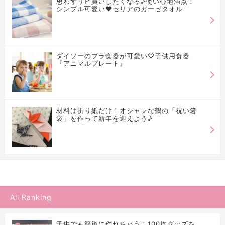
思わずリピ買いしたくなる♪使い心地満点！
シンプル可愛い♥セリアのガーゼタオル
ダイソーのプラ食器が可愛い♡子供用食器
『アニマルプレート』
材料は折り紙だけ！オシャレな鶴の「祝い箸
袋」を作って新年を迎えよう♪
All Ranking
子供でも簡単に作れちゃう！100均グッズを