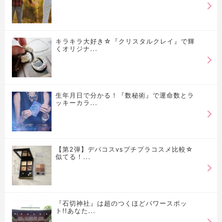
キラキラ大好き☆『クリスタルクレイ』で輝
くオリジナ...
生年月日で分かる！『数秘術』で運命数とラ
ッキーカラ...
【第2弾】デパコスvsプチプラコスメ比較☆
似てる！...
『石切神社』は超のつくほどパワースポッ
ト!!あなた...