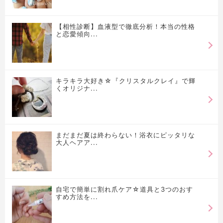
【相性診断】血液型で徹底分析！本当の性格
と恋愛傾向...
キラキラ大好き☆『クリスタルクレイ』で輝
くオリジナ...
まだまだ夏は終わらない！浴衣にピッタリな
大人ヘアア...
自宅で簡単に割れ爪ケア☆道具と3つのおす
すめ方法を...