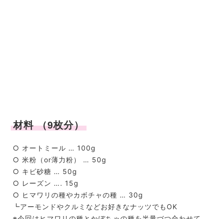
材料 （9枚分）
○ オートミール … 100g
○ 米粉（or薄力粉） … 50g
○ キビ砂糖 … 50g
○ レーズン …. 15g
○ ヒマワリの種やカボチャの種 … 30g
┗アーモンドやクルミなどお好きなナッツでもOK
※今回はヒマワリの種とかぼちゃの種を半量づつ合わせて