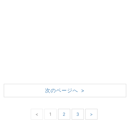
次のページへ >
<
1
2
3
>