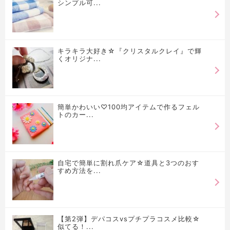
シンプル可...
キラキラ大好き☆『クリスタルクレイ』で輝
くオリジナ...
簡単かわいい♡100均アイテムで作るフェル
トのカー...
自宅で簡単に割れ爪ケア☆道具と3つのおす
すめ方法を...
【第2弾】デパコスvsプチプラコスメ比較☆
似てる！...