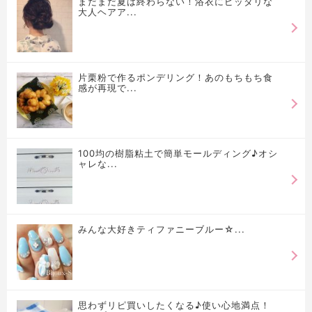
まだまだ夏は終わらない！浴衣にピッタリな
大人ヘアア...
片栗粉で作るポンデリング！あのもちもち食
感が再現で...
100均の樹脂粘土で簡単モールディング♪オシ
ャレな...
みんな大好きティファニーブルー☆...
思わずリピ買いしたくなる♪使い心地満点！