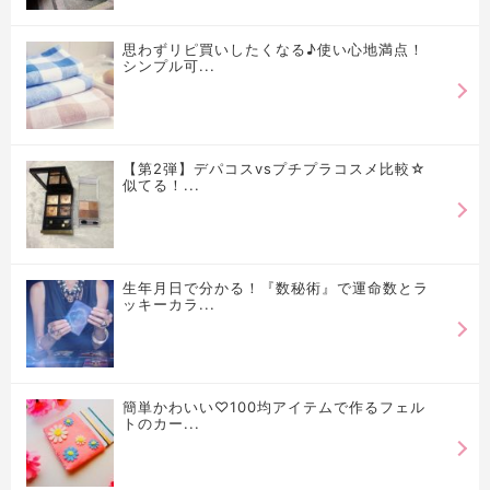
思わずリピ買いしたくなる♪使い心地満点！
シンプル可...
【第2弾】デパコスvsプチプラコスメ比較☆
似てる！...
生年月日で分かる！『数秘術』で運命数とラ
ッキーカラ...
簡単かわいい♡100均アイテムで作るフェル
トのカー...