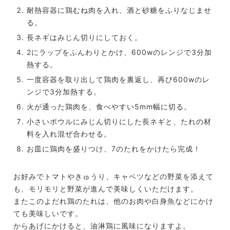
耐熱容器に鶏むね肉を入れ、酒と砂糖をふりなじませ
る。
長ネギはみじん切りにしておく。
2にラップをふんわりとかけ、600wのレンジで3分加
熱する。
一度容器を取り出して鶏肉を裏返し、再び600wのレ
ンジで3分加熱する。
火が通った鶏肉を、食べやすい5mm幅に切る。
小さいボウルにみじん切りにした長ネギと、たれの材
料を入れ混ぜ合わせる。
お皿に鶏肉を盛りつけ、7のたれをかけたら完成！
お好みでトマトやきゅうり、キャベツなどの野菜を添えて
も、モリモリと野菜が進んで美味しくいただけます。
またこのよだれ鶏のたれは、他のお肉や白身魚などにかけ
ても美味しいです。
からあげにかけると、油淋鶏に風味になりますよ。