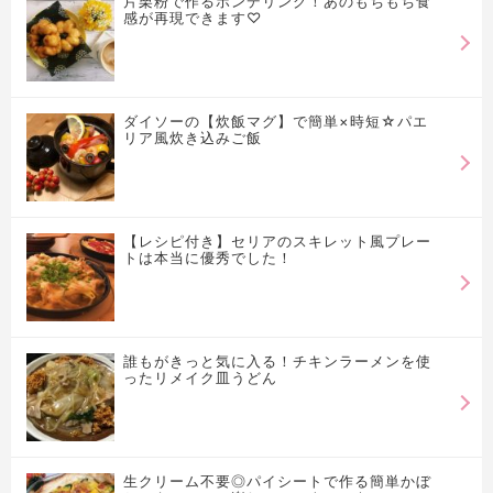
片栗粉で作るポンデリング！あのもちもち食
感が再現できます♡
ダイソーの【炊飯マグ】で簡単×時短☆パエ
リア風炊き込みご飯
【レシピ付き】セリアのスキレット風プレー
トは本当に優秀でした！
誰もがきっと気に入る！チキンラーメンを使
ったリメイク皿うどん
生クリーム不要◎パイシートで作る簡単かぼ