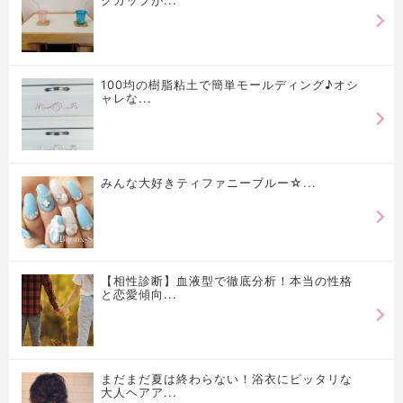
クカップが...
100均の樹脂粘土で簡単モールディング♪オシ
ャレな...
みんな大好きティファニーブルー☆...
【相性診断】血液型で徹底分析！本当の性格
と恋愛傾向...
まだまだ夏は終わらない！浴衣にピッタリな
大人ヘアア...