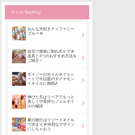
ネイル Ranking
みんな大好きティファニー
ブルー☆
自宅で簡単に割れ爪ケア☆
道具と3つのおすすめ方法を
ご紹介！
ダイソーのホイルネイルシ
ートで今話題のダイヤモン
ドネイルに挑戦♪
伸びた爪はリペアでもっと
美しく♡長持ちジェルネイ
ルの秘訣
夏の旅行はリゾートネイル
で決まり☆特別なデザイン
にしちゃおう