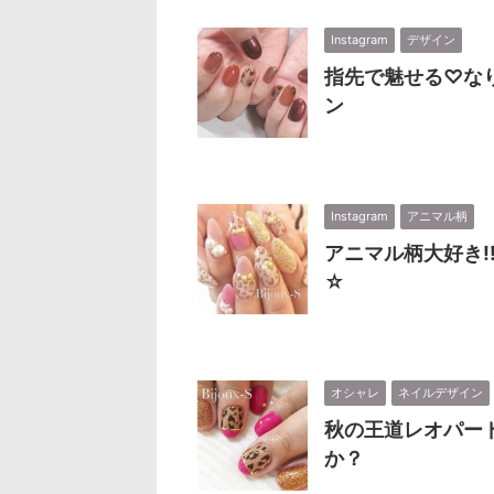
Instagram
デザイン
指先で魅せる♡な
ン
Instagram
アニマル柄
アニマル柄大好き!
☆
オシャレ
ネイルデザイン
秋の王道レオパー
か？