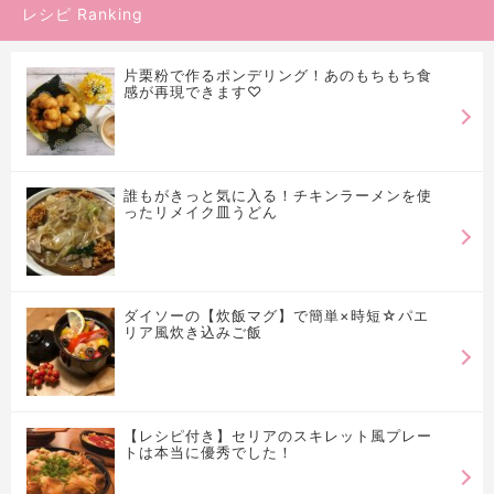
レシピ Ranking
片栗粉で作るポンデリング！あのもちもち食
感が再現できます♡
誰もがきっと気に入る！チキンラーメンを使
ったリメイク皿うどん
ダイソーの【炊飯マグ】で簡単×時短☆パエ
リア風炊き込みご飯
【レシピ付き】セリアのスキレット風プレー
トは本当に優秀でした！