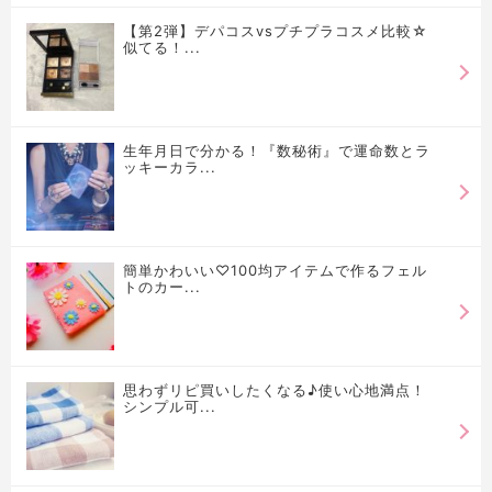
【第2弾】デパコスvsプチプラコスメ比較☆
似てる！...
生年月日で分かる！『数秘術』で運命数とラ
ッキーカラ...
簡単かわいい♡100均アイテムで作るフェル
トのカー...
思わずリピ買いしたくなる♪使い心地満点！
シンプル可...