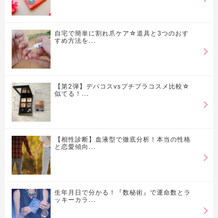
自宅で簡単に割れ爪ケア☆道具と3つのおす
すめ方法を...
【第2弾】デパコスvsプチプラコスメ比較☆
似てる！...
【相性診断】血液型で徹底分析！本当の性格
と恋愛傾向...
生年月日で分かる！『数秘術』で運命数とラ
ッキーカラ...