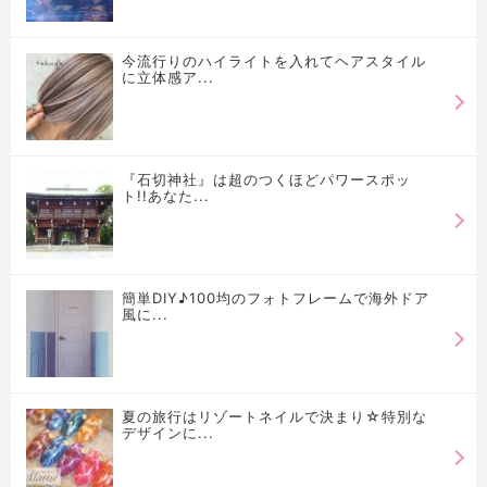
今流行りのハイライトを入れてヘアスタイル
に立体感ア...
『石切神社』は超のつくほどパワースポッ
ト!!あなた...
簡単DIY♪100均のフォトフレームで海外ドア
風に...
夏の旅行はリゾートネイルで決まり☆特別な
デザインに...