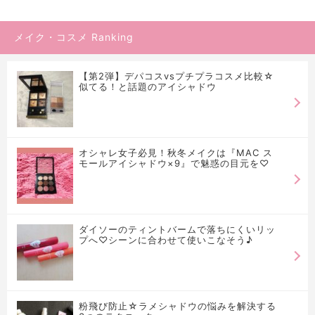
メイク・コスメ Ranking
【第2弾】デパコスvsプチプラコスメ比較☆
似てる！と話題のアイシャドウ
オシャレ女子必見！秋冬メイクは『MAC ス
モールアイシャドウ×9』で魅惑の目元を♡
ダイソーのティントバームで落ちにくいリッ
プへ♡シーンに合わせて使いこなそう♪
粉飛び防止☆ラメシャドウの悩みを解決する