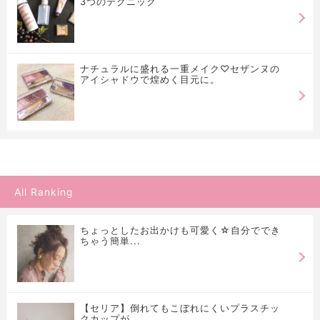
3つのテクニック
ナチュラルに盛れる一重メイク♡セザンヌの
アイシャドウで煌めく目元に。
All Ranking
ちょっとしたお出かけも可愛く☆自分ででき
ちゃう簡単...
【セリア】倒れてもこぼれにくいプラスチッ
クカップが...