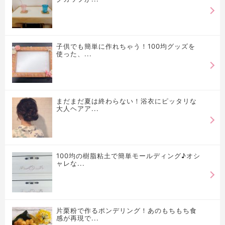
子供でも簡単に作れちゃう！100均グッズを
使った、...
まだまだ夏は終わらない！浴衣にピッタリな
大人ヘアア...
100均の樹脂粘土で簡単モールディング♪オシ
ャレな...
片栗粉で作るポンデリング！あのもちもち食
感が再現で...