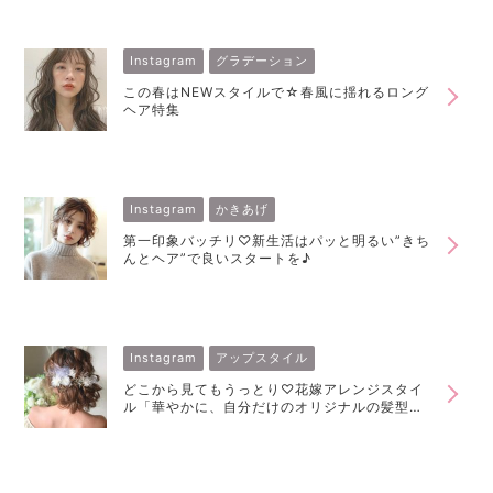
Instagram
グラデーション
この春はNEWスタイルで☆春風に揺れるロング
ヘア特集
Instagram
かきあげ
第一印象バッチリ♡新生活はパッと明るい”きち
んとヘア”で良いスタートを♪
Instagram
アップスタイル
どこから見てもうっとり♡花嫁アレンジスタイ
ル「華やかに、自分だけのオリジナルの髪型
を。」