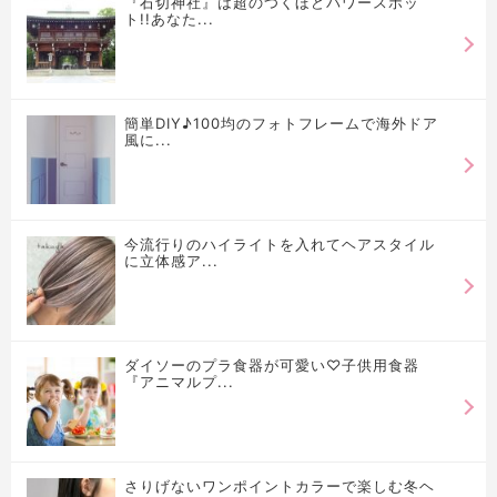
『石切神社』は超のつくほどパワースポッ
ト!!あなた...
簡単DIY♪100均のフォトフレームで海外ドア
風に...
今流行りのハイライトを入れてヘアスタイル
に立体感ア...
ダイソーのプラ食器が可愛い♡子供用食器
『アニマルプ...
さりげないワンポイントカラーで楽しむ冬ヘ