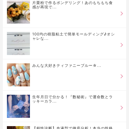
片栗粉で作るポンデリング！あのもちもち食
感が再現で...
100均の樹脂粘土で簡単モールディング♪オシ
ャレな...
みんな大好きティファニーブルー☆...
生年月日で分かる！『数秘術』で運命数とラ
ッキーカラ...
【相性診断】血液型で徹底分析！本当の性格