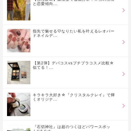
と恋愛傾向...
指先で魅せる♡なりたい私を叶えるレオパー
ドネイルデ...
【第2弾】デパコスvsプチプラコスメ比較☆
似てる！...
キラキラ大好き☆『クリスタルクレイ』で輝
くオリジナ...
『石切神社』は超のつくほどパワースポッ