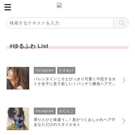
#ゆるふわ List
Instagram
かきあげ
バレンタインこそとびっきり可愛く♡恋するオ
トナ女子に見て欲しい！バッチリ勝負ヘアアレ
ンジ
Instagram
おだんご
周りとひと味違う…！差がつくおしゃれヘア♡
あなただけのスタイルを♬