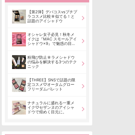
【第2弾】デパコスvsプチプ
ラコスメ比較☆似てる！と
話題のアイシャドウ
オシャレ女子必見！秋冬メ
イクは『MAC スモールアイ
シャドウ×9』で魅惑の目元
を♡
粉飛び防止☆ラメシャドウ
の悩みを解決する3つのテク
ニック
【THREE】SNSで話題の限
定コスメ♡オータムグロー
フリーダムパレット
ナチュラルに盛れる一重メ
イク♡セザンヌのアイシャ
ドウで煌めく目元に。