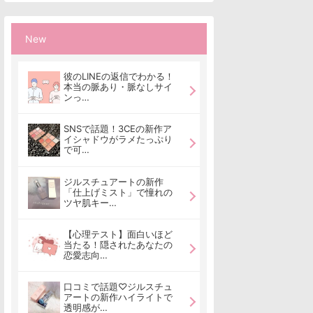
New
彼のLINEの返信でわかる！
本当の脈あり・脈なしサイ
ンっ…
SNSで話題！3CEの新作ア
イシャドウがラメたっぷり
で可…
ジルスチュアートの新作
「仕上げミスト」で憧れの
ツヤ肌キー…
【心理テスト】面白いほど
当たる！隠されたあなたの
恋愛志向…
口コミで話題♡ジルスチュ
アートの新作ハイライトで
透明感が…