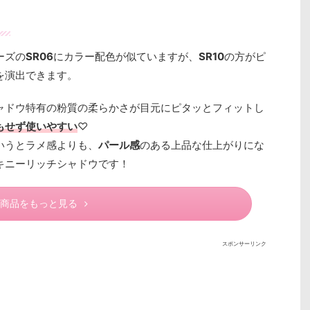
！
ーズの
SR06
にカラー配色が似ていますが、
SR10
の方がピ
を演出できます。
ャドウ特有の粉質の柔らかさが目元にピタッとフィットし
もせず使いやすい
♡
いうとラメ感よりも、
パール感
のある上品な仕上がりにな
キニーリッチシャドウです！
商品をもっと見る
スポンサーリンク