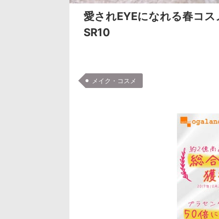
愛されEYEになれる春コ
SR10
メイク・コスメ