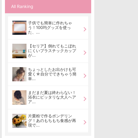
All Ranking
子供でも簡単に作れちゃ
う！100均グッズを使っ
た、...
【セリア】倒れてもこぼれ
にくいプラスチックカップ
が...
ちょっとしたお出かけも可
愛く☆自分でできちゃう簡
単...
まだまだ夏は終わらない！
浴衣にピッタリな大人ヘア
ア...
片栗粉で作るポンデリン
グ！あのもちもち食感が再
現で...