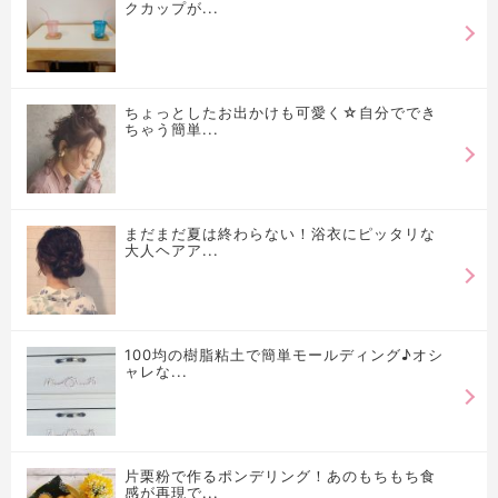
クカップが...
ちょっとしたお出かけも可愛く☆自分ででき
ちゃう簡単...
まだまだ夏は終わらない！浴衣にピッタリな
大人ヘアア...
100均の樹脂粘土で簡単モールディング♪オシ
ャレな...
片栗粉で作るポンデリング！あのもちもち食
感が再現で...