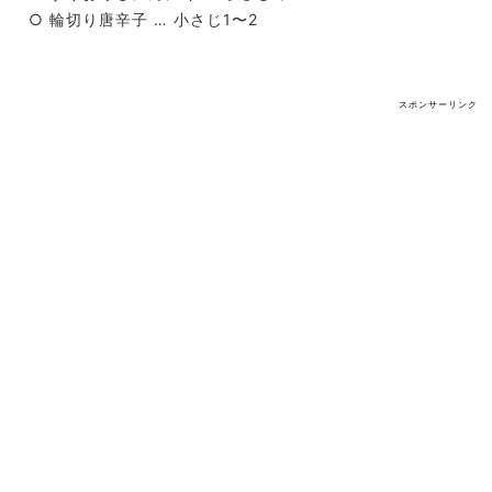
○ 輪切り唐辛子 … 小さじ1〜2
スポンサーリンク