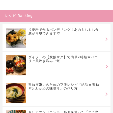
レシピ Ranking
片栗粉で作るポンデリング！あのもちもち食
感が再現できます♡
ダイソーの【炊飯マグ】で簡単×時短☆パエ
リア風炊き込みご飯
玉ねぎ嫌いのための克服レシピ『絶品☆玉ね
ぎとわかめの味噌汁』の作り方
セリアのシリコンモールドを使った「ねこ型