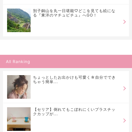
別子銅山を丸一日堪能♡どこを見ても絵にな
る『東洋のマチュピチュ』へGO！
All Ranking
ちょっとしたお出かけも可愛く☆自分ででき
ちゃう簡単...
【セリア】倒れてもこぼれにくいプラスチッ
クカップが...