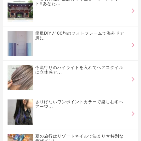
ト!!あなた...
簡単DIY♪100均のフォトフレームで海外ドア
風に...
今流行りのハイライトを入れてヘアスタイル
に立体感ア...
さりげないワンポイントカラーで楽しむ冬ヘ
アー♡...
夏の旅行はリゾートネイルで決まり☆特別な
デザインに...