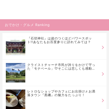
おでかけ・グルメ Ranking
『石切神社』は超のつくほどパワースポッ
ト!!あなたもお百度参りに訪れてみては？
クライストチャーチ市民が誇りをかけて守っ
た「モナベール」♡そこには悲しくも感動の
物語が…
レトロなショップやカフェにお出掛け♬お洒
落タウン『黒磯』の魅力をたっぷり！