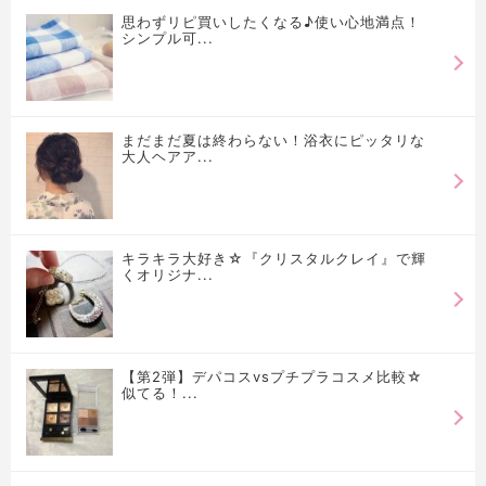
思わずリピ買いしたくなる♪使い心地満点！
シンプル可...
まだまだ夏は終わらない！浴衣にピッタリな
大人ヘアア...
キラキラ大好き☆『クリスタルクレイ』で輝
くオリジナ...
【第2弾】デパコスvsプチプラコスメ比較☆
似てる！...